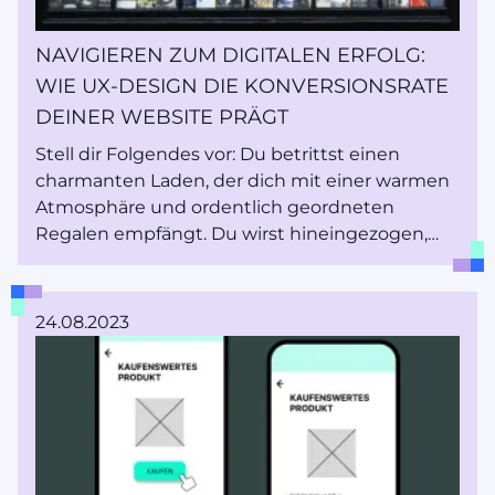
NAVIGIEREN ZUM DIGITALEN ERFOLG:
WIE UX-DESIGN DIE KONVERSIONSRATE
DEINER WEBSITE PRÄGT
Stell dir Folgendes vor: Du betrittst einen
charmanten Laden, der dich mit einer warmen
Atmosphäre und ordentlich geordneten
Regalen empfängt. Du wirst hineingezogen,
erkundest die Gänge mit Leichtigkeit und
findest genau das, was du brauchst. Bringen wir
dieses Erlebnis nun online - hier kommt deine
24.08.2023
Website ins Spiel. Als Webdesigner und UX-
Enthusiast bin ich hier, um das Konzept der
Konversionsrate zu entmystifizieren und zu
erläutern, wie die Gestaltung
außergewöhnlicher Benutzererfahrungen
diese in die Höhe treiben kann.