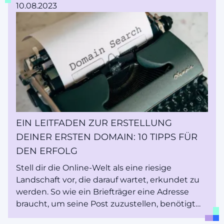
Bibliothekar ins Spiel, ähnlich wie die
10.08.2023
Suchmaschine von Google. Der Bibliothekar
setzt ein ausgeklügeltes System ein, um diese
virtuellen Bände zu durchforsten und dir die
relevantesten Bände zu präsentieren. Dieser
virtuelle Bibliothekar ist die Verkörperung der
Suchmaschinenoptimierung (SEO) - eine
digitale Magie, die die Präsenz deiner Website
ins Rampenlicht katapultieren kann.
EIN LEITFADEN ZUR ERSTELLUNG
DEINER ERSTEN DOMAIN: 10 TIPPS FÜR
DEN ERFOLG
Stell dir die Online-Welt als eine riesige
Landschaft vor, die darauf wartet, erkundet zu
werden. So wie ein Briefträger eine Adresse
braucht, um seine Post zuzustellen, benötigt
dein Webbrowser (sei es Chrome, Safari oder