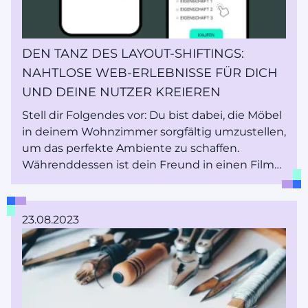
DEN TANZ DES LAYOUT-SHIFTINGS:
NAHTLOSE WEB-ERLEBNISSE FÜR DICH
UND DEINE NUTZER KREIEREN
Stell dir Folgendes vor: Du bist dabei, die Möbel
in deinem Wohnzimmer sorgfältig umzustellen,
um das perfekte Ambiente zu schaffen.
Währenddessen ist dein Freund in einen Film
auf dem Fernseher vertieft. Nun stell dir eine
Website als einen Raum vor, der mit Text,
Bildern, Schaltflächen und vielem mehr
23.08.2023
geschmückt ist. Wenn du diesen virtuellen
Raum betrittst, sollte alles tadellos arrangiert
sein - genau wie in einem gut eingerichteten
Wohnzimmer - um dir ein angenehmes Surfen
zu ermöglichen.