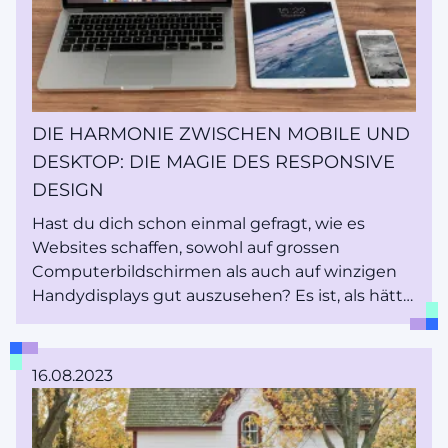
aufdecken, die die Zusammenarbeit mit einem
erfahrenen Webdesigner wie mir mit sich
bringen kann.
DIE HARMONIE ZWISCHEN MOBILE UND
DESKTOP: DIE MAGIE DES RESPONSIVE
DESIGN
Hast du dich schon einmal gefragt, wie es
Websites schaffen, sowohl auf grossen
Computerbildschirmen als auch auf winzigen
Handydisplays gut auszusehen? Es ist, als hätte
man ein Kleid, das einem perfekt passt, egal wo
man hingeht. Dieser clevere Trick wird
Responsive Design genannt, und heute werfen
16.08.2023
wir einen Blick hinter den Vorhang, um zu
verstehen, wie es funktioniert.