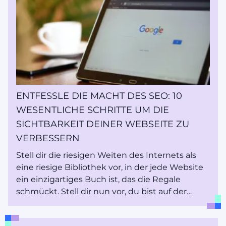
für jede Webseite von entscheidender
Bedeutung ist, wird "Webhosting" genannt. In
diesem digitalen Zeitalter ist das Verständnis
von Webhosting wie der Schlüssel zur Haustür
deiner Website.
ENTFESSLE DIE MACHT DES SEO: 10
WESENTLICHE SCHRITTE UM DIE
SICHTBARKEIT DEINER WEBSEITE ZU
VERBESSERN
Stell dir die riesigen Weiten des Internets als
eine riesige Bibliothek vor, in der jede Website
ein einzigartiges Buch ist, das die Regale
schmückt. Stell dir nun vor, du bist auf der
Suche nach einem bestimmten Buch zu einem
bestimmten Thema - hier kommt der