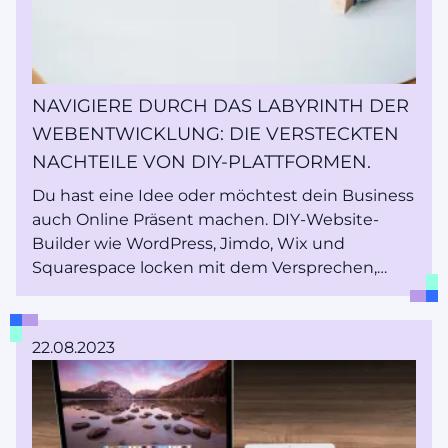
NAVIGIERE DURCH DAS LABYRINTH DER
WEBENTWICKLUNG: DIE VERSTECKTEN
NACHTEILE VON DIY-PLATTFORMEN.
Du hast eine Idee oder möchtest dein Business
auch Online Präsent machen. DIY-Website-
Builder wie WordPress, Jimdo, Wix und
Squarespace locken mit dem Versprechen,
Websites einfach zu erstellen, und die
Verlockung, alles selbst zu machen, kann
unwiderstehlich sein. Doch bevor du kopfüber
22.08.2023
eintauchst, wollen wir die Feinheiten dieser
benutzerfreundlichen Plattformen erkunden
und gleichzeitig die unausgesprochenen
Wahrheiten über die unschätzbaren Vorteile