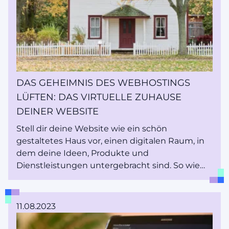
DAS GEHEIMNIS DES WEBHOSTINGS
LÜFTEN: DAS VIRTUELLE ZUHAUSE
DEINER WEBSITE
Stell dir deine Website wie ein schön
gestaltetes Haus vor, einen digitalen Raum, in
dem deine Ideen, Produkte und
Dienstleistungen untergebracht sind. So wie
ein Haus einen physischen Standort braucht,
um stehen zu können, braucht deine Website
einen Ort, den sie in der weiten Landschaft des
11.08.2023
Internets ihr Zuhause nennen kann. Dieses
wichtige Konzept, das oft übersehen wird, aber