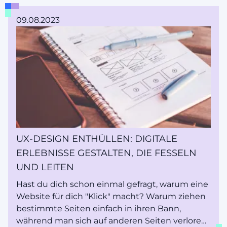
Firefox) eine digitale Adresse, um dich durch
die virtuelle Wildnis zu führen. Diesen
09.08.2023
magischen Schlüssel nennen wir eine Domain.
Ein digitaler Kompass, der für jeden Ort im Web
einzigartig ist und dir genau zeigt, wohin du
gehen willst. Sie ist so etwas wie das GPS für
deine Online-Reise, und wir sind hier, um ihre
Geheimnisse zu enträtseln.
UX-DESIGN ENTHÜLLEN: DIGITALE
ERLEBNISSE GESTALTEN, DIE FESSELN
UND LEITEN
Hast du dich schon einmal gefragt, warum eine
Website für dich "Klick" macht? Warum ziehen
bestimmte Seiten einfach in ihren Bann,
während man sich auf anderen Seiten verloren