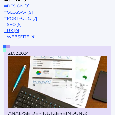
#
DESIGN
[
9
]
#
GLOSSAR
[
9
]
#
PORTFOLIO
[
7
]
#
SEO
[
5
]
#
UX
[
9
]
#
WEBSEITE
[
4
]
21.02.2024
ANALYSE DER NUTZERBINDUNG: